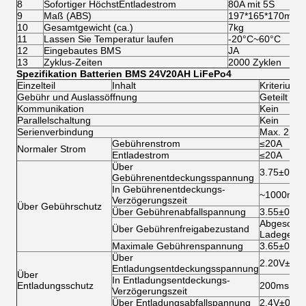
8
Sofortiger HöchstEntladestrom
80A mit 5S
9
Maß (ABS)
197*165*170mm
10
Gesamtgewicht (ca.)
7kg
11
Lassen Sie Temperatur laufen
-20°C~60°C
12
Eingebautes BMS
JA
13
Zyklus-Zeiten
2000 Zyklen
Spezifikation
Batterien
BMS
24V20AH LiFePo4
Einzelteil
Inhalt
Kriterium
Gebühr und Auslassöffnung
Geteilt
Kommunikation
Kein
Parallelschaltung
Kein
Serienverbindung
Max. 2pcs
Gebührenstrom
≤20A
Normaler Strom
Entladestrom
≤20A
Über
3.75±0.05
Gebührenentdeckungsspannung
In Gebührenentdeckungs-
~1000mS
Verzögerungszeit
Über Gebührschutz
Über Gebührenabfallspannung
3.55±0.05
Abgeschni
Über Gebührenfreigabezustand
Ladegerät
Maximale Gebührenspannung
3.65±0.05
Über
2.20V±0.1
Entladungsentdeckungsspannung
Über
In Entladungsentdeckungs-
Entladungsschutz
200ms
Verzögerungszeit
Über Entladungsabfallspannung
2.4V±0.10