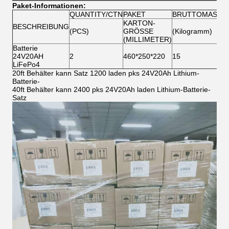
Paket-Informationen:
QUANTITY/CTN
PAKET
BRUTTOMASSE
KARTON-
BESCHREIBUNG
(PCS)
GRÖSSE
(Kilogramm)
(MILLIMETER)
Batterie
24V20AH
2
460*250*220
15
LiFePo4
20ft Behälter kann Satz 1200 laden pks 24V20Ah Lithium-
Batterie-
40ft Behälter kann 2400 pks 24V20Ah laden Lithium-Batterie-
Satz