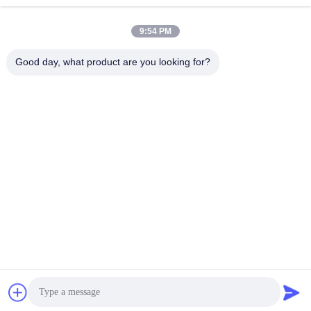
9:54 PM
Good day, what product are you looking for?
SHENZHEN HUAXING NEW ENERGY
TECHNOLOGY CO.,LTD
joan.deng@huaxingenergy.com
86--0755-89458220
No.18 Shijing Mingcheng Road, Bezirk Pingshan, Stadt
Shenzhen, Provinz Guangdong, China
China Gute Qualität Batterien 12V LiFePO4 Lieferant. Urheberrecht © 2021-
2026 Shenzhen Huaxing New Energy Technology Co.,Ltd Alle Rechte
vorbehalten.