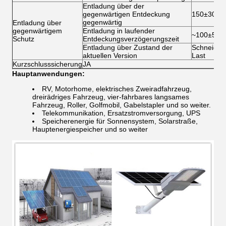
Entladung über der
gegenwärtigen Entdeckung
150±30A
gegenwärtig
Entladung über
gegenwärtigem
Entladung in laufender
~100±50m
Schutz
Entdeckungsverzögerungszeit
Entladung über Zustand der
Schneiden
aktuellen Version
Last
Kurzschlusssicherung
JA
Hauptanwendungen:
RV, Motorhome, elektrisches Zweiradfahrzeug,
dreirädriges Fahrzeug, vier-fahrbares langsames
Fahrzeug, Roller, Golfmobil, Gabelstapler und so weiter.
Telekommunikation, Ersatzstromversorgung, UPS
Speicherenergie für Sonnensystem, Solarstraße,
Hauptenergiespeicher und so weiter