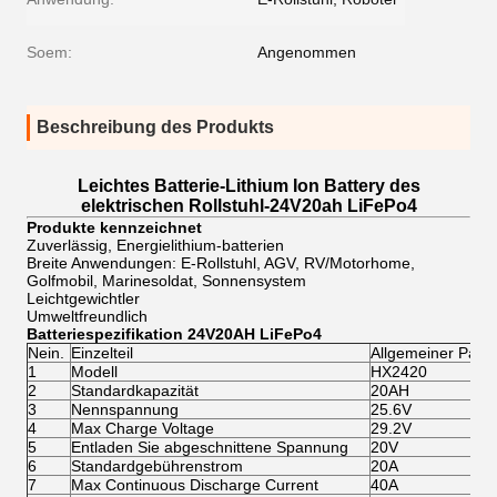
Soem:
Angenommen
Beschreibung des Produkts
Leichtes Batterie-Lithium Ion Battery des
elektrischen Rollstuhl-24V20ah LiFePo4
Produkte kennzeichnet
Zuverlässig, Energielithium-batterien
Breite Anwendungen: E-Rollstuhl, AGV, RV/Motorhome,
Golfmobil, Marinesoldat, Sonnensystem
Leichtgewichtler
Umweltfreundlich
Batterie
spezifikation
24V20AH LiFePo4
Nein.
Einzelteil
Allgemeiner Para
1
Modell
HX2420
2
Standardkapazität
20AH
3
Nennspannung
25.6V
4
Max Charge Voltage
29.2V
5
Entladen Sie abgeschnittene Spannung
20V
6
Standardgebührenstrom
20A
7
Max Continuous Discharge Current
40A