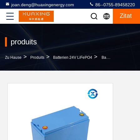
joan.deng@huaxingenergy.com
86--0755-89458220
Zitat
produits
>
>
>
Zu Hause
Produits
Batterien 24V LiFePO4
Batterien 40AH 24V LiFePO4