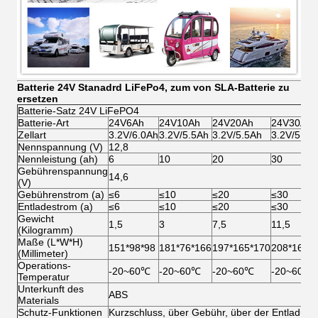
Batterie 24V Stanadrd LiFePo4, zum von SLA-Batterie zu
ersetzen
Batterie-Satz 24V LiFePO4
Batterie-Art
24V6Ah
24V10Ah
24V20Ah
24V30Ah
Zellart
3.2V/6.0Ah
3.2V/5.5Ah
3.2V/5.5Ah
3.2V/5.5A
Nennspannung (V)
12,8
Nennleistung (ah)
6
10
20
30
Gebührenspannung
14,6
(V)
Gebührenstrom (a)
≤6
≤10
≤20
≤30
Entladestrom (a)
≤6
≤10
≤20
≤30
Gewicht
1,5
3
7,5
11,5
(Kilogramm)
Maße (L*W*H)
151*98*98
181*76*166
197*165*170
208*169*
(Millimeter)
Operations-
-20~60℃
-20~60℃
-20~60℃
-20~60℃
Temperatur
Unterkunft des
ABS
Materials
Schutz-Funktionen
Kurzschluss, über Gebühr, über der Entladung