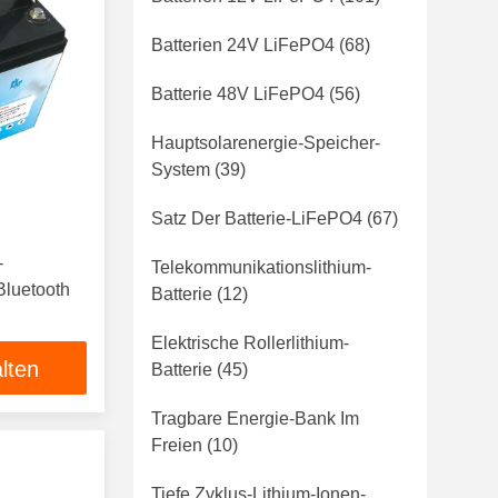
Batterien 24V LiFePO4
(68)
Batterie 48V LiFePO4
(56)
Hauptsolarenergie-Speicher-
System
(39)
Satz Der Batterie-LiFePO4
(67)
-
Telekommunikationslithium-
Bluetooth
Batterie
(12)
Elektrische Rollerlithium-
lten
Batterie
(45)
Tragbare Energie-Bank Im
Freien
(10)
Tiefe Zyklus-Lithium-Ionen-