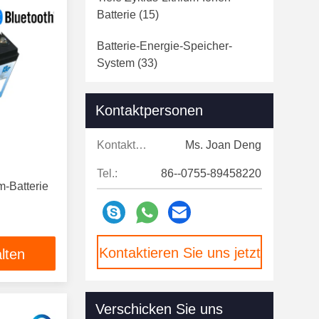
Batterie
(15)
Batterie-Energie-Speicher-
System
(33)
Rv-Lithium Ion Battery
(11)
Kontaktpersonen
Rundzellen LiFePO4
(62)
Kontaktpersonen:
Ms. Joan Deng
Bluetooth-Lithium-Batterie
(10)
Tel.:
86--0755-89458220
m-Batterie
Kontaktieren Sie uns jetzt
lten
Verschicken Sie uns