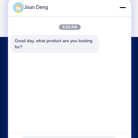
Joan Deng
8:20 AM
Good day, what product are you looking 
for?
KONTAKT MIT UNS
joan.deng@huaxingenergy.com
86--0755-89458220
No.18 Shijing Mingcheng Road, Bezirk Pingshan,
Stadt Shenzhen, Provinz Guangdong, China