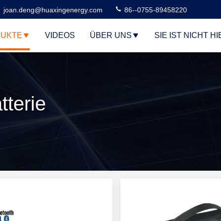
joan.deng@huaxingenergy.com
86--0755-89458220
UKTE
VIDEOS
ÜBER UNS
SIE IST NICHT HI
tterie